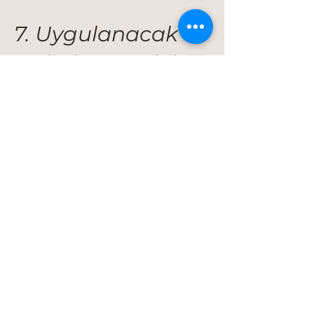
7. Uygulanacak
Hukuk ve Yetkili
Mahkeme
Bu şartlardan doğabilecek
uyuşmazlıklarda Türk
Hukuku uygulanır.
Yetkili mahkeme
Gaziantep
Mahkemeleri'dir.
Son Güncelleme:
07.05.2025
İletişim:
turgaykarabay@g
mail.com