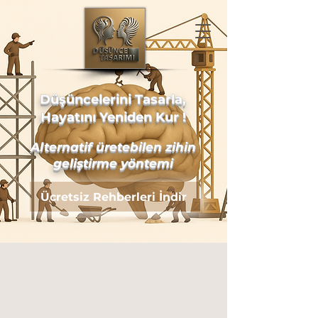
Düşüncelerini Tasarla,
Hayatını Yeniden Kur !
Alternatif üretebilen zihin
geliştirme yöntemi
Ücretsiz Rehberleri İndir