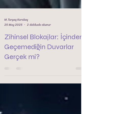
M.Turgay Karabay
25 May 2025
2 dakikada okunur
Zihinsel Blokajlar: İçinden
Geçemediğin Duvarlar
Gerçek mi?