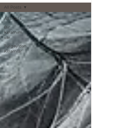
All Posts
All Posts
Bir
Kelamım
var
Turgay'dan
Kelamlar