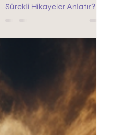
M.Turgay Karabay
15 Eki 2024
4 dakikada okunur
Zihnimiz Bize Neden
Sürekli Hikayeler Anlatır?