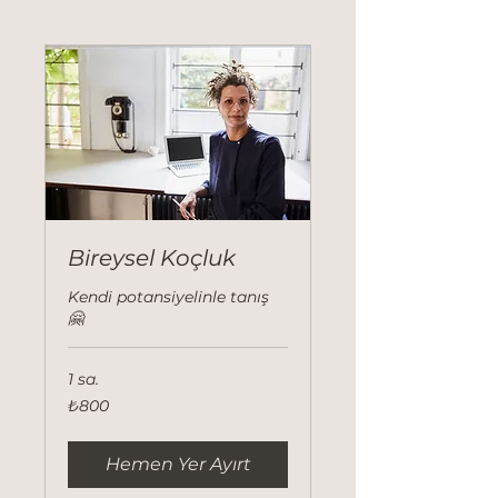
Bireysel Koçluk
Kendi potansiyelinle tanış
🤗
1 sa.
₺800
₺800
Türk
lirası
Hemen Yer Ayırt