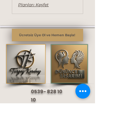
Planları Keşfet
Ücretsiz Üye Ol ve Hemen Başla!
0539- 828 10
10
turgay.karabay@gmail.com