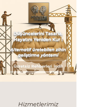
Düşüncelerini Tasarla,
Hayatını Yeniden Kur !
Alternatif üretebilen zihin
geliştirme yöntemi
Ücretsiz Rehberleri İndir
Hizmetlerimiz