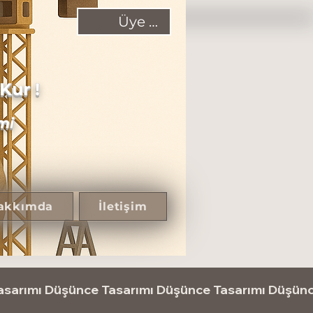
Üye Ol!
Kur !
mi
akkımda
İletişim