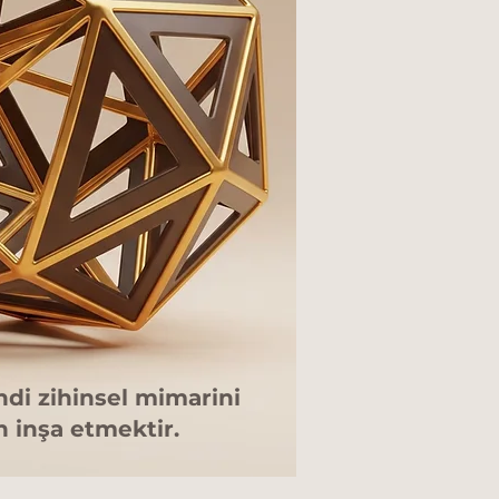
ndi zihinsel mimarini
 inşa etmektir.