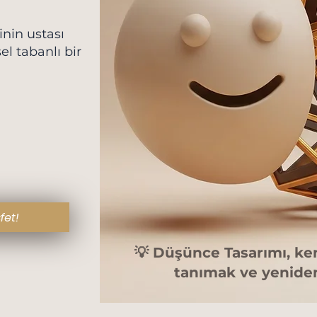
nin ustası
el tabanlı bir
fet!
💡 Düşünce Tasarımı, ke
tanımak ve yeniden