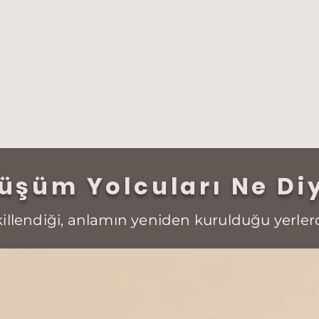
Düşünce Tasarımı hayal kurmaz; yapı kurar
ğil, terapi hiç değil — bu bir dönüşüm yol
ize rehberlik edecek araçlarımız; doğuş
"Akıl, Zihin, Zeka ve Dil" kullanıyoruz.
üşüm Yolcuları Ne Di
llendiği, anlamın yeniden kurulduğu yerlerd