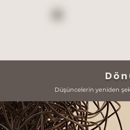
Telkin de
Yolculuk boyunca b
Dön
Düşüncelerin yeniden şeki