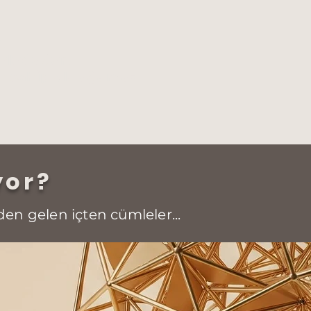
.
culuğudur.
tan sahip olduğumuz
yor?
en gelen içten cümleler...