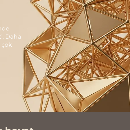
inde
i. Daha
a çok