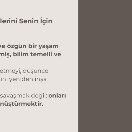
erini Senin İçin
ve özgün bir yaşam
miş, bilim temelli ve
k etmeyi, düşünce
sini yeniden inşa
e savaşmak değil;
onları
dönüştürmektir.