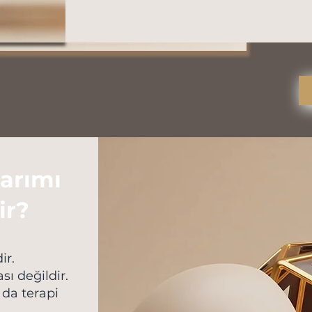
arımı
ir?
ir.
sı değildir.
da terapi