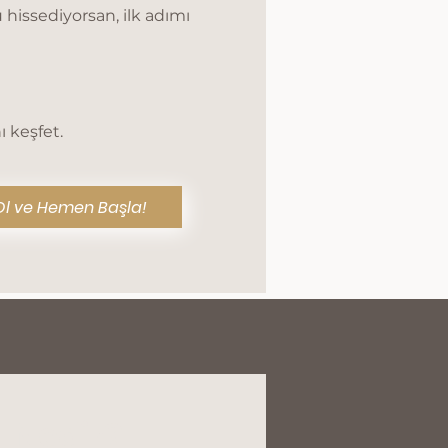
 hissediyorsan, ilk adımı
ı keşfet.
Ol ve Hemen Başla!
 Nedir?