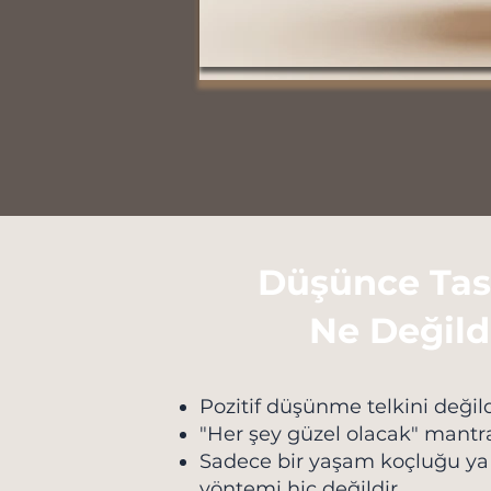
Düşünce Tas
Ne Değild
Pozitif düşünme telkini değild
"Her şey güzel olacak" mantra
Sadece bir yaşam koçluğu ya 
yöntemi hiç değildir.