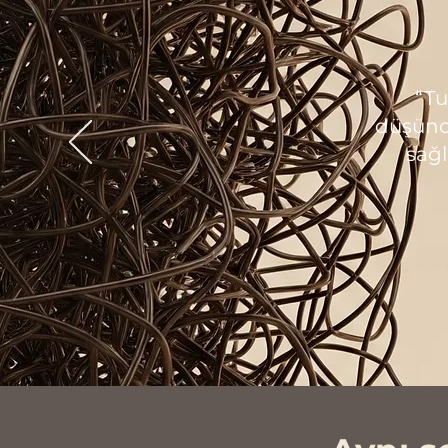
“Tu
düşünc
sağl