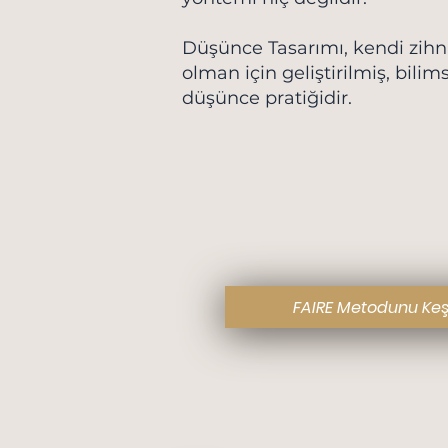
Düşünce Tasarımı, kendi zihni
olman için geliştirilmiş, bilims
düşünce pratiğidir.
FAIRE Metodunu Keş