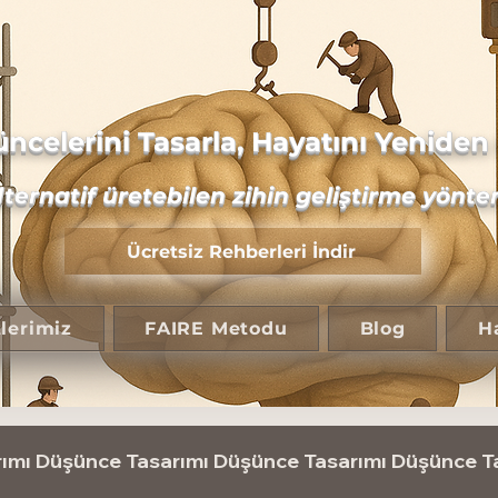
ncelerini Tasarla, Hayatını Yeniden 
lternatif üretebilen zihin geliştirme yönte
Ücretsiz Rehberleri İndir
lerimiz
FAIRE Metodu
Blog
H