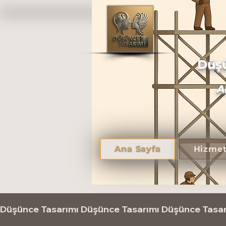
Düşü
A
Ana Sayfa
Hizmet
Düşünce Tasarımı 