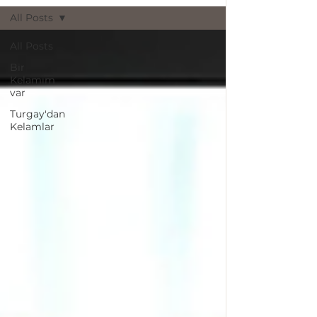
All Posts
All Posts
Bir
Kelamım
var
Turgay'dan
Kelamlar