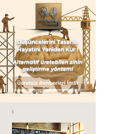
Düşüncelerini Tasarla,
Hayatını Yeniden Kur !
Alternatif üretebilen zihin
geliştirme yöntemi
Ücretsiz Rehberleri İndir