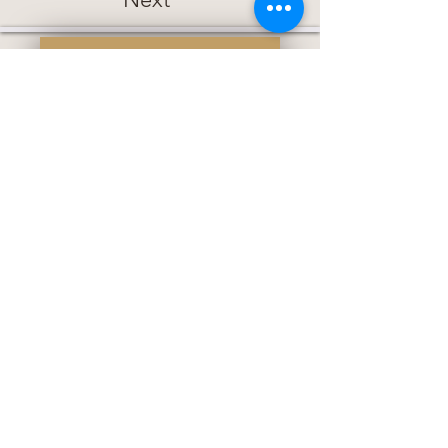
Ücretsiz Üye Ol ve Hemen Başla!
0539- 828 10
10
turgay.karabay@gmail.com
Atatürk Mah. 1032 Sok. Nergis
Konutları B Blok Kat:2