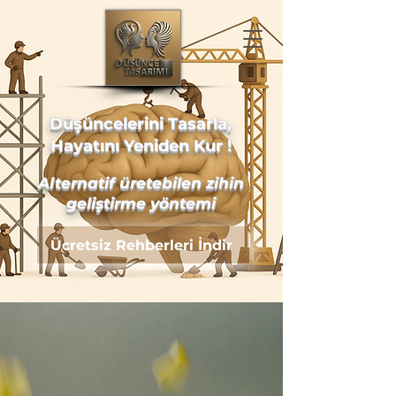
Düşüncelerini Tasarla,
Hayatını Yeniden Kur !
Alternatif üretebilen zihin
geliştirme yöntemi
Ücretsiz Rehberleri İndir