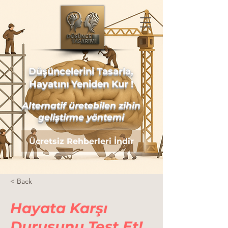
Düşüncelerini Tasarla,
Hayatını Yeniden Kur !
Alternatif üretebilen zihin
geliştirme yöntemi
Ücretsiz Rehberleri İndir
< Back
Hayata Karşı
Duruşunu Test Et!