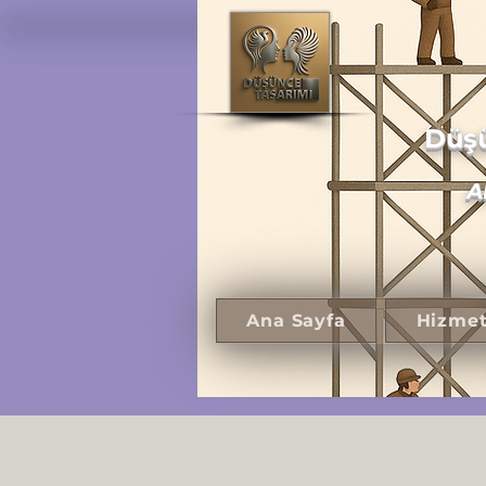
Düşü
A
Ana Sayfa
Hizmet