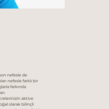
 son nefesle de 
n nefesle farklı bir 
arla farkında 
rı.
relerinizin aktive 
ğal olarak bilinçli 