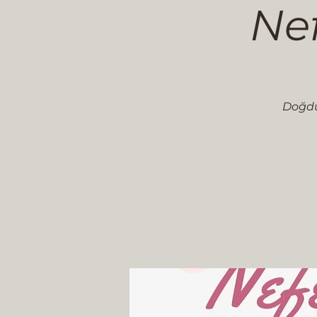
Nef
Doğdu