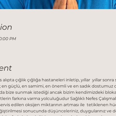
ion
10:00 PM
ent
pta çığlık çığlığa hastaneleri inletip, yıllar  yıllar sonra
 en güçlü, en samimi, en önemli ve en sadık dostumuz ola
da bize sunmak istediği ancak bizim kendimizdeki blokajl
lerin farkına varma yolculuğudur Sağlıklı Nefes Çalışmala
ervis edilen oksijen miktarının artması ile  tetiklenen hüc
eğiştirilmesi sonucunda 
düşünceleriniz
, duygularınız ve do