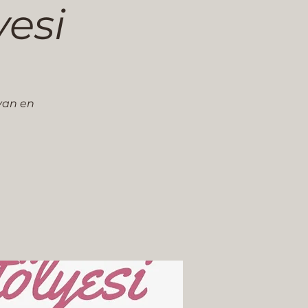
yesi
yan en