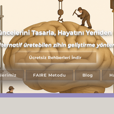
ncelerini Tasarla, Hayatını Yeniden 
lternatif üretebilen zihin geliştirme yönte
Ücretsiz Rehberleri İndir
lerimiz
FAIRE Metodu
Blog
H