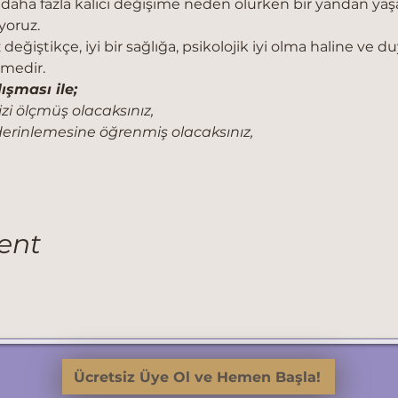
 daha fazla kalıcı değişime neden olurken bir yandan yaş
yoruz.
değiştikçe, iyi bir sağlığa, psikolojik iyi olma haline ve d
medir.
ışması ile;
i ölçmüş olacaksınız,
ı derinlemesine öğrenmiş olacaksınız,
ent
Ücretsiz Üye Ol ve Hemen Başla!