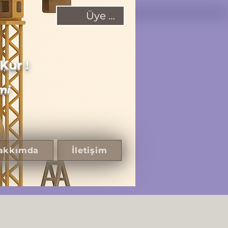
Üye Ol!
Kur !
mi
akkımda
İletişim