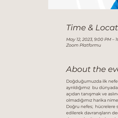
Time & Locat
May 12, 2023, 9:00 PM – 
Zoom Platformu
About the ev
Doğduğumuzda ilk nefes alı
ayrıldığımız  bu dünyada;
açıdan tanışmak ve aslın
olmadığımız harika nimet
Doğru nefes;  hücrelere s
edilerek davranışların d